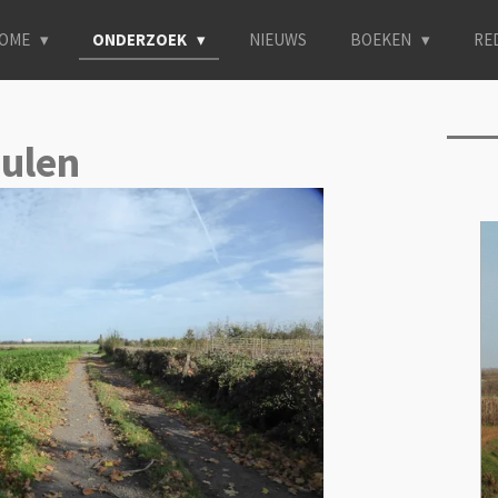
OME
ONDERZOEK
NIEUWS
BOEKEN
RE
eulen