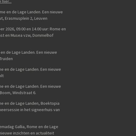
e hier...
Rome en de Lage Landen. Een nieuwe
uut, Erasmusplein 2, Leuven
er 2026, 09.00 en 14.00 uur: Rome en
unst en Musea vzw, Dommelhof
e en de Lage Landen. Een nieuwe
-Truiden
ome en de Lage Landen. Een nieuwe
lt
ome en de Lage Landen. Een nieuwe
 Boom, Windstraat 6.
ome en de Lage Landen, Boektopia
eersessie in het signeerhuis van
emadag Gallia, Rome en de Lage
ieuwe inzichten en actualiteit