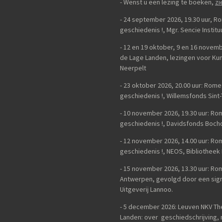
- Wenst u een lezing te boeken,
zi
- 24 september 2026, 19.30 uur, 
geschiedenis
!,
Mgr. Sencie Instit
-
12 en 19 oktober, 9 en 16 novemb
de Lage Landen, lezingen voor K
Neerpelt
- 23 oktober 2026, 20.00 uur: Rom
geschiedenis
!, Willemsfonds Sint
- 10 november 2026, 19.30 uur: R
geschiedenis !, Davidsfonds Bocho
- 12 november 2026, 14.00 uur: R
geschiedenis !, NEOS, Bibliotheek
- 15 november 2026, 13.30 uur: R
Antwerpen, gevolgd door een sign
Uitgeverij Lannoo.
- 5 december 2026: Leuven NKV Th
Landen: over geschiedschrijving, n