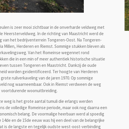
ulen is zeer mooi zichtbaar in de onverharde veldweg met
 Heersterveldweg. In de richting van Maastricht werd de
eg van het bedrijventerrein Tongeren-Oost. Na Tongeren-
ia Millen, Herderen en Riemst. Sommige stukken bleven als
erkavelingsweg. Van het Romeinse wegennet rond
ken die in een min of meer authentiek historische situatie
leven tussen Tongeren en Maastricht. Dankzij de oude
rheid worden geïdentificeerd. Ter hoogte van Herderen
 grote ruilverkaveling van de jaren 1970. Op sommige
het veld nog waarneembaar. Ook in Riemst verdween de weg
e voortdurende woonuitbreiding.
e weg is het grote aantal tumuli die erlangs werden
dens de volledige Romeinse periode, maar ook nog daarna een
economisch belang. De voormalige heerbaan werd al spoedig
14de en de 15de eeuw was hij een deel van de belangrijke
 is de langste en tegelijk oudste west-oost-verbinding