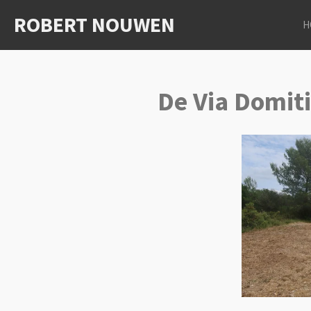
Ga
ROBERT NOUWEN
H
direct
naar
de
hoofdinhoud
De Via Domiti