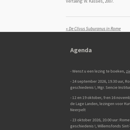
Vertaling: W. Kassies, 2007.
«
De Clivus Suburanus in Rome
Agenda
- Wenst u een lezing te boeken,
zi
- 24 september 2026, 19.30 uur, 
geschiedenis
!,
Mgr. Sencie Instit
-
12 en 19 oktober, 9 en 16 novemb
de Lage Landen, lezingen voor K
Neerpelt
- 23 oktober 2026, 20.00 uur: Rom
geschiedenis
!, Willemsfonds Sint