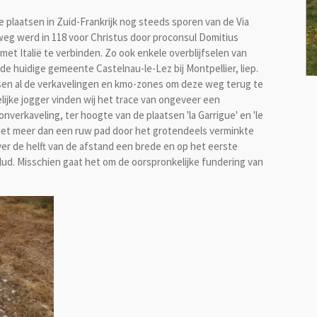
e plaatsen in Zuid-Frankrijk nog steeds sporen van de Via
eg werd in 118 voor Christus door proconsul Domitius
t Italië te verbinden. Zo ook enkele overblijfselen van
e huidige gemeente Castelnau-le-Lez bij Montpellier, liep.
sen al de verkavelingen en kmo-zones om deze weg terug te
lijke jogger vinden wij het trace van ongeveer een
nverkaveling, ter hoogte van de plaatsen 'la Garrigue' en 'le
 niet meer dan een ruw pad door het grotendeels verminkte
ver de helft van de afstand een brede en op het eerste
ud. Misschien gaat het om de oorspronkelijke fundering van