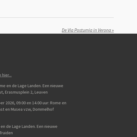
De Via Postumia in Verona
»
e hier...
Rome en de Lage Landen. Een nieuwe
uut, Erasmusplein 2, Leuven
er 2026, 09.00 en 14.00 uur: Rome en
unst en Musea vzw, Dommelhof
e en de Lage Landen. Een nieuwe
-Truiden