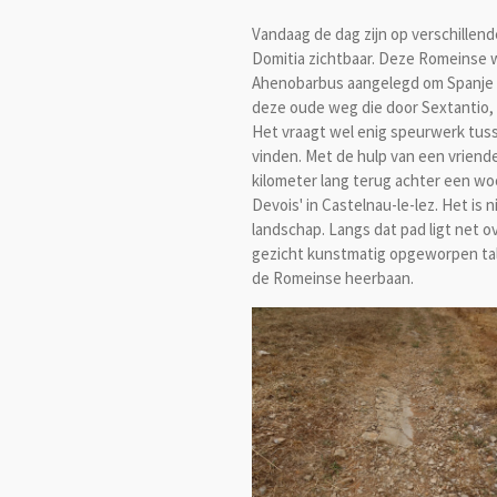
Vandaag de dag zijn op verschillend
Domitia zichtbaar. Deze Romeinse w
Ahenobarbus aangelegd om Spanje me
deze oude weg die door Sextantio, d
Het vraagt wel enig speurwerk tus
vinden. Met de hulp van een vriende
kilometer lang terug achter een woo
Devois' in Castelnau-le-lez. Het is
landschap. Langs dat pad ligt net o
gezicht kunstmatig opgeworpen tal
de Romeinse heerbaan.