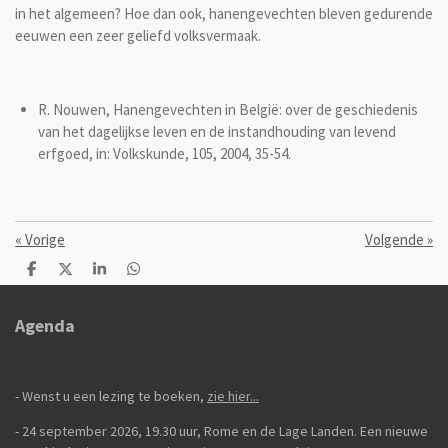
in het algemeen? Hoe dan ook, hanengevechten bleven gedurende
eeuwen een zeer geliefd volksvermaak.
R. Nouwen, Hanengevechten in België: over de geschiedenis
van het dagelijkse leven en de instandhouding van levend
erfgoed, in: Volkskunde, 105, 2004, 35-54.
«
Vorige
Volgende
»
D
D
S
D
e
e
h
e
l
e
a
l
e
l
r
e
Agenda
n
e
n
- Wenst u een lezing te boeken,
zie hier...
- 24 september 2026, 19.30 uur, Rome en de Lage Landen. Een nieuwe