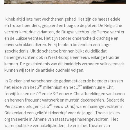
Ik heb altijd iets met vechthanen gehad. Het zijn de meest edele
en trotse hoenders, gespierd en hoog op de poten. De Belgische
vechter kent drie varianten, de Brugse vechter, de Tiense vechter
en de Luikse vechter. Het zijn zonder onderscheid krachtige en
onverschrokken dieren. En zij hebben bovendien een lange
geschiedenis. Uit de schaarse bronnen blijkt duidelijk dat
hanengevechten ook in West-Europa een eeuwenlange traditie
kennen. De geschiedenis van dit inmiddels verboden volksvermaak
kunnen wij tot in de antieke oudheid volgen.
In Griekenland verschenen de gedomesticeerde hoenders tussen
de
ste
het einde van het 2
millennium en het 1
millennium v. Chr.,
de
de
terwijl tussen de 7
en de 3
eeuw v. Chr. afbeeldingen van hanen
en hennen frequent vaatwerk en munten decoreerden. Sedert de
de
Perzische oorlogen (ca. 5
eeuw v.Chr.) waren hanengevechten in
Griekenland een geliefd tijdverdrijf voor de jeugd. Themistokles
organiseerde in Athene van staatswege hanengevechten. Het
waren publieke vermakelijkheden, die er in het theater van