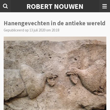
ROBERT NOUWEN
Ga
direct
naar
de
Hanengevechten in de antieke wereld
hoofdinhoud
Gepubliceerd op 13 juli 2020 om 20:18