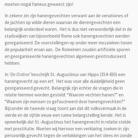
moeten nogal fameus geweest zijn!
In zekere zin zijn hanengevechten verwant aan de venationes of
de jachten op wilde dieren waarvan de dierengevechten een
belangrijk onderdeel waren. Het is dus niet verwonderlijk dat in de
stadswijken van bijvoorbeeld Rome ook hanengevechten werden
georganiseerd. De voorstellingen op onder meer mozaïeken tonen
de populariteit ervan aan. De Romeinen zouden artificiële sporen
en georganiseerde hanengevechten algemeen geïntroduceerd
hebben.
In ‘
De Ordine
’ beschrijft St.-Augustinus van Hippo (354-430) een
hanengevecht op een erf. Het was voor alle duidelijkheid geen
georganiseerd gevecht. Belangrijk zijn echter de vragen die in
relatie hiermee worden gesteld: “Waarom vechten hanen?” en
“Waarom zijn mensen zo gefascineerd door hanengevechten?”
Bijzonder de tweede vraag toont aan dat dit volksvermaak in de
vierde en de vijfde eeuw een ruime belangstelling kende. Het is
opmerkelijk dat St.-Augustinus het hanengevecht in relatie stelde
met prostitutie. Moeten wij hiervoor een verklaring zoeken in zijn
persoonlijk gevecht tegen de verlokkingen van het vlees en zonde