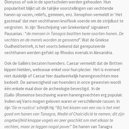
Dionysos of ook in de sportscholen werden gehouden. Hun
populariteit blijkt uit de talrijke voorstellingen van vechtende
hanen op vazen, reliëfs, gemmen, enz. Xenophon vermeldt in ‘Het
gastmaal’ dat men vechthanen knoflook voerde om de strijdlust te
vergroten. In zijn ‘Beschrijving van Griekenland’ signaleert
Pausanias : “
de mensen in Tanagra bezitten twee soorten hanen. De
vechters en de merels worden ze genoemd
”. Wat de Griekse
Oudheid betreft, is het voorts bekend dat gereputeerde
vechthanen werden gefokt op Rhodos evenals in Alexandria.
Ook de Galliërs bezaten hoenders. Caesar vermeldt dat de Britten
kippen hielden, weliswaar enkel voor hun plezier. Het is evenwel
niet duidelijk of Caesar hier daadwerkelijk hanengevechten mee
bedoelt. De aanwezigheid van hoenders in onze gewesten wordt
één enkele maal door de archeologie bevestigd. In de
(Gallo-)Romeinse beschaving waren hanengevechten erg populair.
Indien wij Varro mogen geloven waren er verschillende rassen. In
zijn ‘
De re rustica
’ schrijft hij: “
Bij het kiezen van een ras is het niet
goed om hanen van Tanagra, Medië of Chalcidicië te nemen; dit zijn
ongetwijfeld knappe vogels en zeer geschikt om met elkaar te
vechten, maar ze leggen nogal pover
.” De hanen van Tanagra