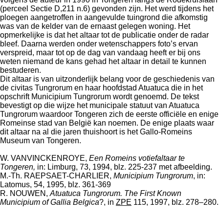
(perceel Sectie D,211 n.6) gevonden zijn. Het werd tijdens het
ploegen aangetroffen in aangevulde tuingrond die afkomstig
was van de kelder van de ernaast gelegen woning. Het
opmerkelijke is dat het altaar tot de publicatie onder de radar
bleef. Daarna werden onder wetenschappers foto’s ervan
verspreid, maar tot op de dag van vandaag heeft er bij ons
weten niemand de kans gehad het altaar in detail te kunnen
bestuderen.
Dit altaar is van uitzonderlijk belang voor de geschiedenis van
de civitas Tun­grorum en haar hoofdstad Atuatuca die in het
opschrift Municipium Tungrorum wordt genoemd. De tekst
bevestigt op die wijze het municipale statuut van Atuatuca
Tungrorum waardoor Tongeren zich de eerste officiële en enige
Romeinse stad van België kan noemen. De enige plaats waar
dit altaar na al die jaren thuishoort is het Gallo-Romeins
Museum van Tongeren.
W. VANVINCKENROYE,
Een Romeins votiefaltaar te
Tongeren,
in: Limburg, 73, 1994, blz. 225-237 met afbeelding.
M.-Th. RAEPSAET-CHARLIER,
Municipium Tungrorum
, in:
Latomus, 54, 1995, blz. 361-369
R. NOUWEN,
Atuatuca Tungrorum. The First Known
Municipium of Gallia Belgica
?
, in
ZPE
115, 1997, blz. 278–280.