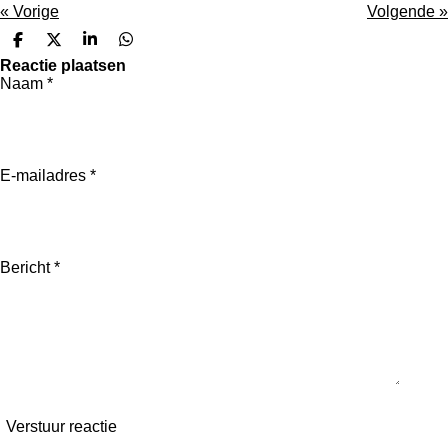
«
Vorige
Volgende
»
D
D
S
D
e
e
h
e
Reactie plaatsen
l
e
a
l
Naam *
e
l
r
e
n
e
n
E-mailadres *
Bericht *
Verstuur reactie