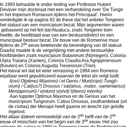
In 1993 behaalde ik onder leiding van Professor Hubert
Devijver mijn doctoraat met een verhandeling over ‘De Tungri
in het Imperium Romanum tijdens het Principaat’. Hierin
verdedigde ik op pagina 92 de these dat het antieke Tongeren
het statuut van een municipium bezat. Mijn argumenten waren
gebaseerd op het feit dat Atuatuca, zoals Tongeren toen
heette, de hoofdstad was van een bestuursdistrict en een
municipaal bestuur bezat. De bouw van de Romeinse muur
de
tijdens de 2
eeuw betekende de bevestiging van dit statuut.
Daarbij maakte ik de vergelijking met andere bestuurlijke
hoofdsteden zoals municipium Batavorum (Nijmegen), Colonia
Ulpia Traiana (Xanten), Colonia Claudia Ara Agrippinensium
(Keulen) en Colonia Augusta Treverorum (Trier).
Het toeval wil dat tot veler verrassing in 1994 een Romeins
wijaltaar werd gepubliceerd waarvan de tekst als volgt luidt:
I(ovi) O(ptimo) M(aximo) / et Genio / Mun(icipii) Tung(r­
orum) / Cat(ius?) Drousus / sal(arius, -inator, -samenta­rius)
Men(apiorum) / v(otum) s(olvit) l(ibens) m(erito)
Aan Iuppiter Optimus Maximus en de Genius van het
munici­pium Tungrorum. Catius Drousus, zouthandelaar (uit
de civitas) der Menapii heeft gaarne en terecht zijn gelofte
ingelost.
de
de
Het altaar dateert vermoedelijk van de 2
helft van de 2
de
eeuw of misschien van het begin van de 3
eeuw. Het zou
volgens de auteur in 1990 in Tongeren langs de Rodekruislaan