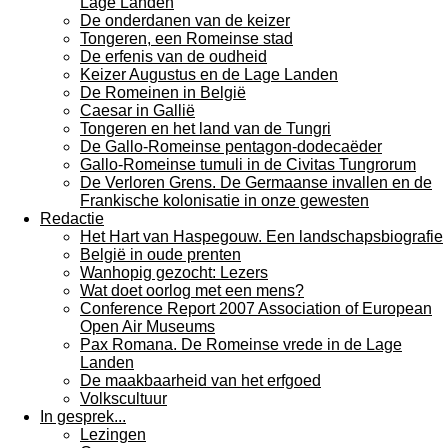
Lage Landen
De onderdanen van de keizer
Tongeren, een Romeinse stad
De erfenis van de oudheid
Keizer Augustus en de Lage Landen
De Romeinen in België
Caesar in Gallië
Tongeren en het land van de Tungri
De Gallo-Romeinse pentagon-dodecaëder
Gallo-Romeinse tumuli in de Civitas Tungrorum
De Verloren Grens. De Germaanse invallen en de
Frankische kolonisatie in onze gewesten
Redactie
Het Hart van Haspegouw. Een landschapsbiografie
België in oude prenten
Wanhopig gezocht: Lezers
Wat doet oorlog met een mens?
Conference Report 2007 Association of European
Open Air Museums
Pax Romana. De Romeinse vrede in de Lage
Landen
De maakbaarheid van het erfgoed
Volkscultuur
In gesprek...
Lezingen