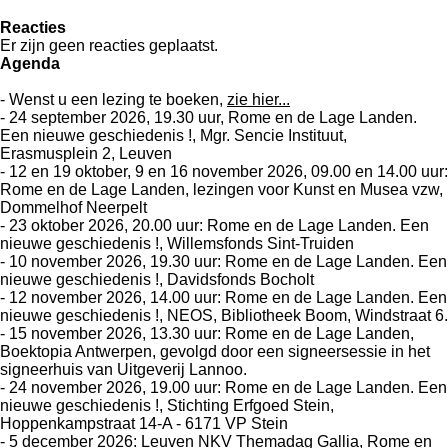
Reacties
Er zijn geen reacties geplaatst.
Agenda
- Wenst u een lezing te boeken,
zie hier...
- 24 september 2026, 19.30 uur, Rome en de Lage Landen.
Een nieuwe geschiedenis
!,
Mgr. Sencie Instituut,
Erasmusplein 2, Leuven
-
12 en 19 oktober, 9 en 16 november 2026, 09.00 en 14.00 uur:
Rome en de Lage Landen, lezingen voor Kunst en Musea vzw,
Dommelhof Neerpelt
- 23 oktober 2026, 20.00 uur: Rome en de Lage Landen. Een
nieuwe geschiedenis
!, Willemsfonds Sint-Truiden
- 10 november 2026, 19.30 uur: Rome en de Lage Landen. Een
nieuwe geschiedenis !, Davidsfonds Bocholt
- 12 november 2026, 14.00 uur: Rome en de Lage Landen. Een
nieuwe geschiedenis !, NEOS, Bibliotheek Boom, Windstraat 6.
- 15 november 2026, 13.30 uur: Rome en de Lage Landen,
Boektopia Antwerpen, gevolgd door een signeersessie in het
signeerhuis van Uitgeverij Lannoo.
- 24 november 2026, 19.00 uur: Rome en de Lage Landen. Een
nieuwe geschiedenis !, Stichting Erfgoed Stein,
Hoppenkampstraat 14-A - 6171 VP Stein
- 5 december 2026: Leuven NKV Themadag Gallia, Rome en