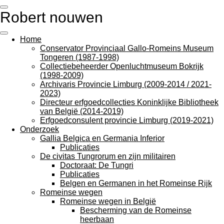
Ga
Robert nouwen
direct
naar
de
Home
hoofdinhoud
Conservator Provinciaal Gallo-Romeins Museum
Tongeren (1987-1998)
Collectiebeheerder Openluchtmuseum Bokrijk
(1998-2009)
Archivaris Provincie Limburg (2009-2014 / 2021-
2023)
Directeur erfgoedcollecties Koninklijke Bibliotheek
van België (2014-2019)
Erfgoedconsulent provincie Limburg (2019-2021)
Onderzoek
Gallia Belgica en Germania Inferior
Publicaties
De civitas Tungrorum en zijn militairen
Doctoraat: De Tungri
Publicaties
Belgen en Germanen in het Romeinse Rijk
Romeinse wegen
Romeinse wegen in België
Bescherming van de Romeinse
heerbaan