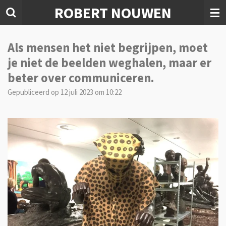
ROBERT NOUWEN
Ga
direct
naar
de
Als mensen het niet begrijpen, moet
hoofdinhoud
je niet de beelden weghalen, maar er
beter over communiceren.
Gepubliceerd op 12 juli 2023 om 10:22