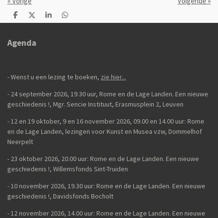
«
Vorige
Volgende
»
D
D
S
D
e
e
h
e
l
e
a
l
e
l
r
e
Agenda
n
e
n
- Wenst u een lezing te boeken,
zie hier...
- 24 september 2026, 19.30 uur, Rome en de Lage Landen. Een nieuwe
geschiedenis
!,
Mgr. Sencie Instituut, Erasmusplein 2, Leuven
-
12 en 19 oktober, 9 en 16 november 2026, 09.00 en 14.00 uur: Rome
en de Lage Landen, lezingen voor Kunst en Musea vzw, Dommelhof
Neerpelt
- 23 oktober 2026, 20.00 uur: Rome en de Lage Landen. Een nieuwe
geschiedenis
!, Willemsfonds Sint-Truiden
- 10 november 2026, 19.30 uur: Rome en de Lage Landen. Een nieuwe
geschiedenis !, Davidsfonds Bocholt
- 12 november 2026, 14.00 uur: Rome en de Lage Landen. Een nieuwe