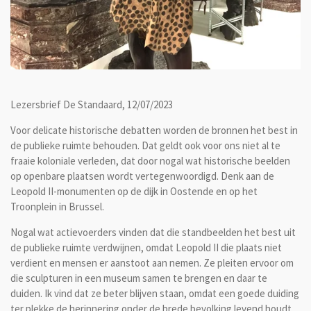
Lezersbrief De Standaard, 12/07/2023
Voor
delicate historische debatten worden de bronnen het best in
de publieke ruimte behouden. Dat geldt ook voor ons niet al te
fraaie koloniale verleden, dat door nogal wat historische beelden
op openbare plaatsen wordt vertegenwoordigd. Denk aan de
Leopold II-monumenten op de dijk in Oostende en op het
Troonplein in Brussel.
Nogal wat actievoerders vinden dat die standbeelden het best uit
de publieke ruimte verdwijnen, omdat Leopold II die plaats niet
verdient en mensen er aanstoot aan nemen. Ze pleiten ervoor om
die sculpturen in een museum samen te brengen en daar te
duiden. Ik vind dat ze beter blijven staan, omdat een goede duiding
ter plekke de herinnering onder de brede bevolking levend houdt.