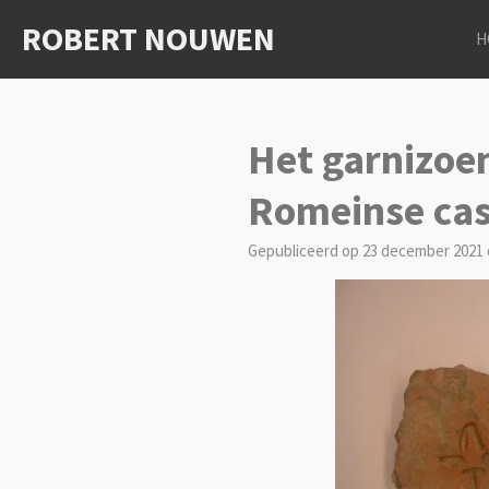
Ga
ROBERT NOUWEN
H
direct
naar
de
hoofdinhoud
Het garnizoen
Romeinse ca
Gepubliceerd op 23 december 2021 