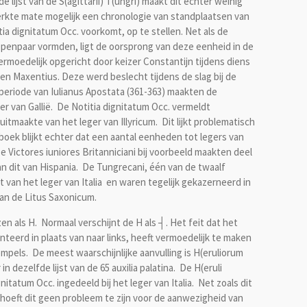
e lijst van de S(agittarii) T(ungri) maakt dit echter weinig
eperkte mate mogelijk een chronologie van standplaatsen van
itia dignitatum Occ. voorkomt, op te stellen. Net als de
oepenpaar vormden, ligt de oorsprong van deze eenheid in de
rmoedelijk opgericht door keizer Constantijn tijdens diens
en Maxentius. Deze werd beslecht tijdens de slag bij de
speriode van Iulianus Apostata (361-363) maakten de
eger van Gallië. De Notitia dignitatum Occ. vermeldt
itmaakte van het leger van Illyricum. Dit lijkt problematisch
boek blijkt echter dat een aantal eenheden tot legers van
e Victores iuniores Britanniciani bij voorbeeld maakten deel
van dit van Hispania. De Tungrecani, één van de twaalf
t van het leger van Italia en waren tegelijk gekazerneerd in
van de Litus Saxonicum.
n als H. Normaal verschijnt de H als ┤. Het feit dat het
nteerd in plaats van naar links, heeft vermoedelijk te maken
mpels. De meest waarschijnlijke aanvulling is H(eruliorum
 dezelfde lijst van de 65 auxilia palatina. De H(eruli
nitatum Occ. ingedeeld bij het leger van Italia. Net zoals dit
 hoeft dit geen probleem te zijn voor de aanwezigheid van