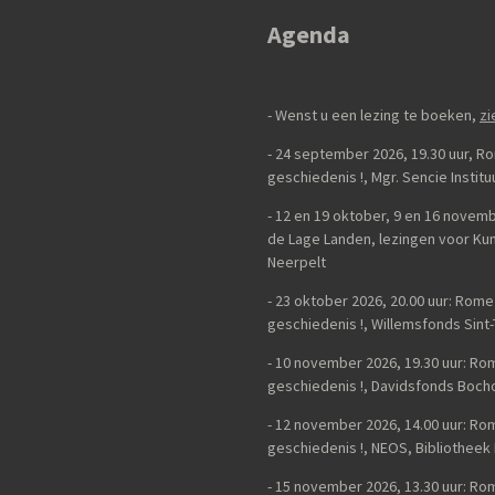
e
l
r
n
e
Agenda
- Wenst u een lezing te boeken,
zi
- 24 september 2026, 19.30 uur, 
geschiedenis
!,
Mgr. Sencie Instit
-
12 en 19 oktober, 9 en 16 novemb
de Lage Landen, lezingen voor K
Neerpelt
- 23 oktober 2026, 20.00 uur: Rom
geschiedenis
!, Willemsfonds Sint
- 10 november 2026, 19.30 uur: R
geschiedenis !, Davidsfonds Bocho
- 12 november 2026, 14.00 uur: R
geschiedenis !, NEOS, Bibliotheek
- 15 november 2026, 13.30 uur: R