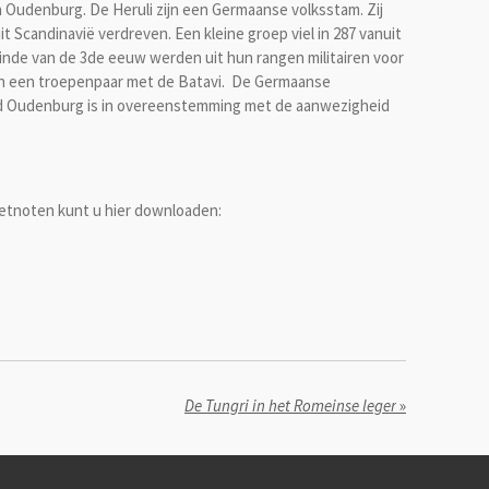
Oudenburg. De Heruli zijn een Germaanse volksstam. Zij
t Scandinavië verdreven. Een kleine groep viel in 287 vanuit
einde van de 3de eeuw werden uit hun rangen militairen voor
den een troepenpaar met de Batavi. De Germaanse
nd Oudenburg is in overeenstemming met de aanwezigheid
etnoten kunt u hier downloaden:
De Tungri in het Romeinse leger
»