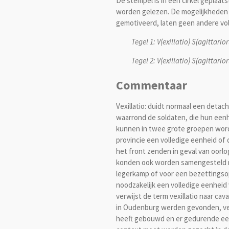
De stempel is in een cirkel geplaats
worden gelezen. De mogelijkheden v
gemotiveerd, laten geen andere vo
Tegel 1: V(exillatio) S(agittar
Tegel 2: V(exillatio) S(agittar
Commentaar
Vexillatio: duidt normaal een detac
waarrond de soldaten, die hun eenh
kunnen in twee grote groepen word
provincie een volledige eenheid o
het front zenden in geval van oorlo
konden ook worden samengesteld n
legerkamp of voor een bezettingsopd
noodzakelijk een volledige eenheid
verwijst de term vexillatio naar c
in Oudenburg werden gevonden, verw
heeft gebouwd en er gedurende een