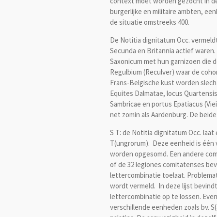
context moet worden gezocht in de N
burgerlijke en militaire ambten, ee
de situatie omstreeks 400.
De Notitia dignitatum Occ. vermeld
Secunda en Britannia actief waren. 
Saxonicum met hun garnizoen die d
Regulbium (Reculver) waar de coho
Frans-Belgische kust worden slecht
Equites Dalmatae, locus Quartensis
Sambricae en portus Epatiacus (Viei
net zomin als Aardenburg. De beide
S T: de Notitia dignitatum Occ. laat
T(ungrorum). Deze eenheid is één va
worden opgesomd. Een andere combin
of de 32 legiones comitatenses bev
lettercombinatie toelaat. Problema
wordt vermeld. In deze lijst bevind
lettercombinatie op te lossen. Ev
verschillende eenheden zoals bv. S(a