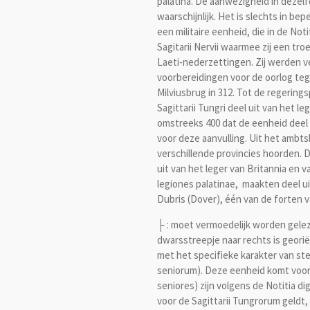
palatina. De aanwezigheid in dezelfd
waarschijnlijk. Het is slechts in b
een militaire eenheid, die in de Not
Sagitarii Nervii waarmee zij een tr
Laeti-nederzettingen. Zij werden ve
voorbereidingen voor de oorlog teg
Milviusbrug in 312. Tot de regering
Sagittarii Tungri deel uit van het l
omstreeks 400 dat de eenheid deel u
voor deze aanvulling. Uit het ambts
verschillende provincies hoorden. D
uit van het leger van Britannia en 
legiones palatinae, maakten deel ui
Dubris (Dover), één van de forten 
├ : moet vermoedelijk worden geleze
dwarsstreepje naar rechts is georië
met het specifieke karakter van ste
seniorum). Deze eenheid komt voor in
seniores) zijn volgens de Notitia dig
voor de Sagittarii Tungrorum geldt,