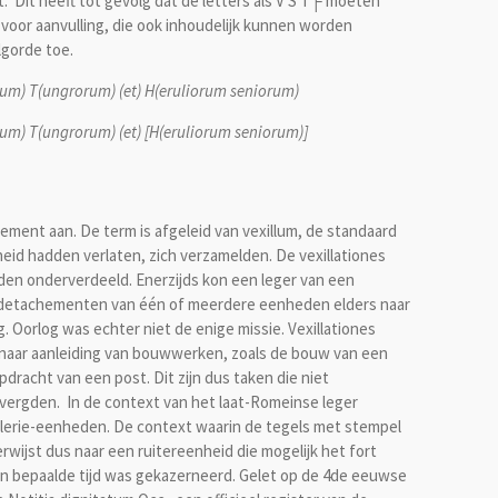
t. Dit heeft tot gevolg dat de letters als V S T├ moeten
oor aanvulling, die ook inhoudelijk kunnen worden
lgorde toe.
iorum) T(ungrorum) (et) H(eruliorum seniorum)
iorum) T(ungrorum) (et) [H(eruliorum seniorum)]
hement aan. De term is afgeleid van vexillum, de standaard
eid hadden verlaten, zich verzamelden. De vexillationes
en onderverdeeld. Enerzijds kon een leger van een
f detachementen van één of meerdere eenheden elders naar
g. Oorlog was echter niet de enige missie. Vexillationes
aar aanleiding van bouwwerken, zoals de bouw van een
racht van een post. Dit zijn dus taken die niet
 vergden. In de context van het laat-Romeinse leger
avalerie-eenheden. De context waarin de tegels met stempel
ijst dus naar een ruitereenheid die mogelijk het fort
 bepaalde tijd was gekazerneerd. Gelet op de 4de eeuwse