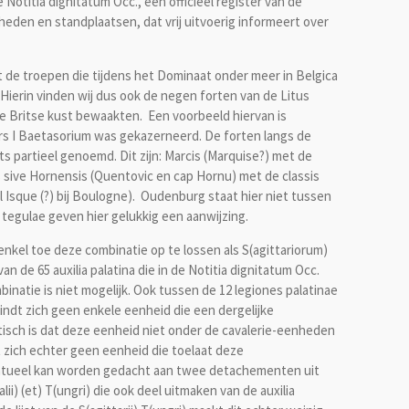
otitia dignitatum Occ., een officieel register van de
nheden en standplaatsen, dat vrij uitvoerig informeert over
t de troepen die tijdens het Dominaat onder meer in Belgica
Hierin vinden wij dus ook de negen forten van de Litus
e Britse kust bewaakten. Een voorbeeld hiervan is
rs I Baetasorium was gekazerneerd. De forten langs de
s partieel genoemd. Dit zijn: Marcis (Marquise?) met de
 sive Hornensis (Quentovic en cap Hornu) met de classis
l Isque (?) bij Boulogne). Oudenburg staat hier niet tussen
 tegulae geven hier gelukkig een aanwijzing.
 enkel toe deze combinatie op te lossen als S(agittariorum)
n de 65 auxilia palatina die in de Notitia dignitatum Occ.
atie is niet mogelijk. Ook tussen de 12 legiones palatinae
indt zich geen enkele eenheid die een dergelijke
tisch is dat deze eenheid niet onder de cavalerie-eenheden
t zich echter geen eenheid die toelaat deze
entueel kan worden gedacht aan twee detachementen uit
lii) (et) T(ungri) die ook deel uitmaken van de auxilia