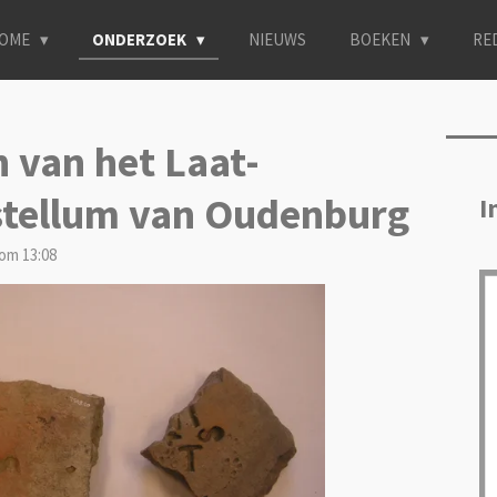
OME
ONDERZOEK
NIEUWS
BOEKEN
RE
 van het Laat-
stellum van Oudenburg
I
om 13:08