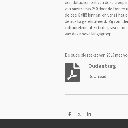
een detachement van deze troep in 
zijn omstreeks 250 door de Denen ui
de zee Gallië binnen en vanaf het 
de auxilia gerekruteerd. Zij vorm
cultuurelementen in de graven ro
van deze bevolkingsgroep.
De oude blogtekst van 2015 met vo
Oudenburg
Download
D
D
S
e
e
h
l
e
a