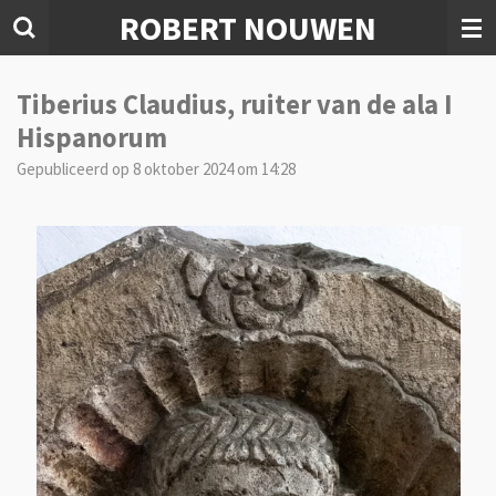
ROBERT NOUWEN
Ga
direct
naar
de
Tiberius Claudius, ruiter van de ala I
hoofdinhoud
Hispanorum
Gepubliceerd op 8 oktober 2024 om 14:28