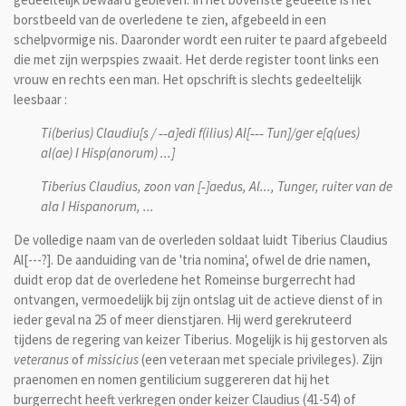
borstbeeld van de overledene te zien, afgebeeld in een
schelpvormige nis. Daaronder wordt een ruiter te paard afgebeeld
die met zijn werpspies zwaait. Het derde register toont links een
vrouw en rechts een man. Het opschrift is slechts gedeeltelijk
leesbaar :
Ti(berius) Claudiu[s / ‑‑a]edi f(ilius) Al[‑‑‑ Tun]/ger e[q(ues)
al(ae) I Hisp(anorum) ...]
Tiberius Claudius, zoon van [‑]aedus, Al..., Tunger, ruiter van de
ala I Hispanorum, ...
De volledige naam van de overleden soldaat luidt Tiberius Claudius
Al[---?]. De aanduiding van de 'tria nomina', ofwel de drie namen,
duidt erop dat de overledene het Romeinse burgerrecht had
ontvangen, vermoedelijk bij zijn ontslag uit de actieve dienst of in
ieder geval na 25 of meer dienstjaren. Hij werd gerekruteerd
tijdens de regering van keizer Tiberius. Mogelijk is hij gestorven als
veteranus
of
missicius
(een veteraan met speciale privileges). Zijn
praenomen en nomen gentilicium suggereren dat hij het
burgerrecht heeft verkregen onder keizer Claudius (41-54) of