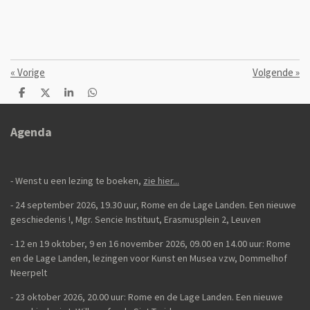
«
Vorige
Volgende
»
D
D
S
D
e
e
h
e
l
e
a
l
e
l
r
e
Agenda
n
e
n
- Wenst u een lezing te boeken,
zie hier...
- 24 september 2026, 19.30 uur, Rome en de Lage Landen. Een nieuwe
geschiedenis
!,
Mgr. Sencie Instituut, Erasmusplein 2, Leuven
-
12 en 19 oktober, 9 en 16 november 2026, 09.00 en 14.00 uur: Rome
en de Lage Landen, lezingen voor Kunst en Musea vzw, Dommelhof
Neerpelt
- 23 oktober 2026, 20.00 uur: Rome en de Lage Landen. Een nieuwe