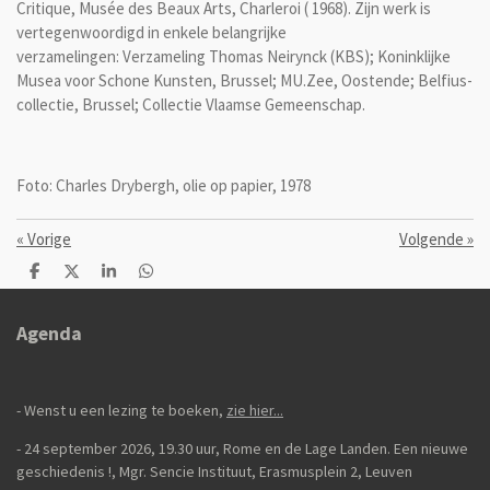
Critique, Musée des Beaux Arts, Charleroi (
1968).
Zijn werk is
vertegenwoordigd in enkele belangrijke
verzamelingen: Verzameling Thomas Neirynck (KBS); Koninklijke
Musea voor Schone Kunsten, Brussel; MU.Zee, Oostende; Belfius-
collectie, Brussel; Collectie Vlaamse Gemeenschap.
Foto: Charles Drybergh, olie op papier, 1978
«
Vorige
Volgende
»
D
D
S
D
e
e
h
e
l
e
a
l
e
l
r
e
Agenda
n
e
n
- Wenst u een lezing te boeken,
zie hier...
- 24 september 2026, 19.30 uur, Rome en de Lage Landen. Een nieuwe
geschiedenis
!,
Mgr. Sencie Instituut, Erasmusplein 2, Leuven