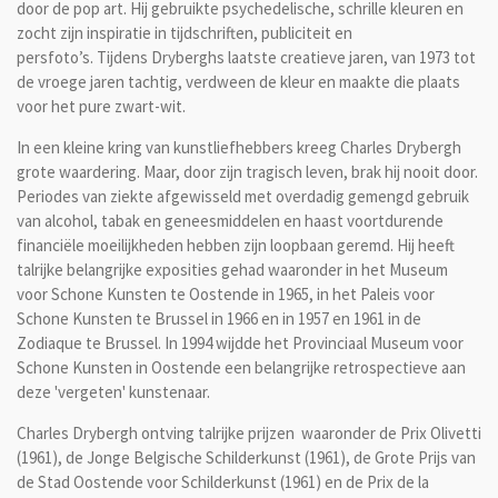
door de
pop art. Hij gebruikte psychedelische, schrille kleuren en
zocht zijn inspiratie in tijdschriften, publiciteit en
persfoto’s. Tijdens Dryberghs laatste creatieve jaren, van 1973 tot
de vroege jaren tachtig, verdween de kleur en maakte die plaats
voor het pure zwart-wit.
In een kleine kring van kunstliefhebbers kreeg Charles Drybergh
grote waardering. Maar, door zijn tragisch leven, brak hij nooit door.
Periodes van ziekte afgewisseld met overdadig gemengd gebruik
van alcohol, tabak en geneesmiddelen en haast voortdurende
financiële moeilijkheden hebben zijn loopbaan geremd. Hij heeft
talrijke belangrijke exposities gehad waaronder in het Museum
voor Schone Kunsten te Oostende in 1965, in het Paleis voor
Schone Kunsten te Brussel in 1966 en in 1957 en 1961 in de
Zodiaque te Brussel. In 1994 wijdde het Provinciaal Museum voor
Schone Kunsten in Oostende een belangrijke retrospectieve aan
deze 'vergeten' kunstenaar.
Charles Drybergh ontving talrijke prijzen waaronder
de Prix Olivetti
(1961), de Jonge Belgische Schilderkunst (1961), de Grote Prijs van
de Stad Oostende voor Schilderkunst (1961) en de Prix de la