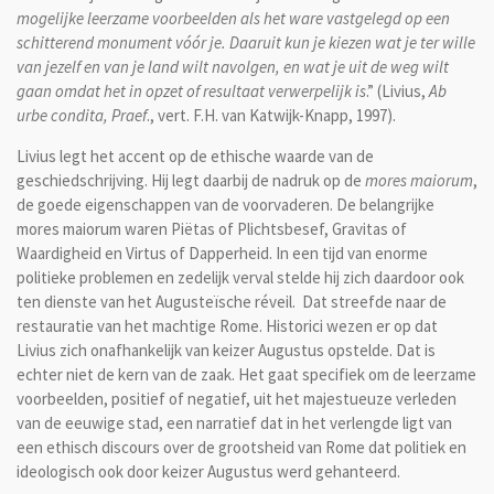
mogelijke leerzame voorbeelden als het ware vastgelegd op een
schitterend monument vóór je. Daaruit kun je kiezen wat je ter wille
van jezelf en van je land wilt navolgen, en wat je uit de weg wilt
gaan omdat het in opzet of resultaat verwerpelijk is
.” (Livius,
Ab
urbe condita, Praef
., vert. F.H. van Katwijk-Knapp, 1997).
Livius legt het accent op de ethische waarde van de
geschiedschrijving. Hij legt daarbij de nadruk op de
mores maiorum
,
de goede eigenschappen van de voorvaderen. De belangrijke
mores maiorum waren Piëtas of Plichtsbesef, Gravitas of
Waardigheid en Virtus of Dapperheid. In een tijd van enorme
politieke problemen en zedelijk verval stelde hij zich daardoor ook
ten dienste van het Augusteïsche réveil. Dat streefde naar de
restauratie van het machtige Rome. Historici wezen er op dat
Livius zich onafhankelijk van keizer Augustus opstelde. Dat is
echter niet de kern van de zaak. Het gaat specifiek om de leerzame
voorbeelden, positief of negatief, uit het majestueuze verleden
van de eeuwige stad, een narratief dat in het verlengde ligt van
een ethisch discours over de grootsheid van Rome dat politiek en
ideologisch ook door keizer Augustus werd gehanteerd.