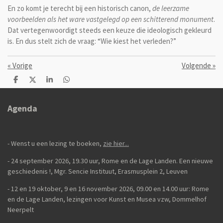
En zo komt je terecht bij een historisch canon,
de leerzame
voorbeelden als het ware vastgelegd op een schitterend monument
.
Dat vertegenwoordigt steeds een keuze die ideologisch gekleurd
is. En dus stelt zich de vraag: “Wie kiest het verleden?”
«
Vorige
Volgende
»
D
D
S
D
e
e
h
e
l
e
a
l
e
l
r
e
Agenda
n
e
n
- Wenst u een lezing te boeken,
zie hier...
- 24 september 2026, 19.30 uur, Rome en de Lage Landen. Een nieuwe
geschiedenis
!,
Mgr. Sencie Instituut, Erasmusplein 2, Leuven
-
12 en 19 oktober, 9 en 16 november 2026, 09.00 en 14.00 uur: Rome
en de Lage Landen, lezingen voor Kunst en Musea vzw, Dommelhof
Neerpelt