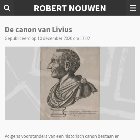
ROBERT NOUWEN
Ga
direct
naar
de
De canon van Livius
hoofdinhoud
Gepubliceerd op 10 december 2020 om 17:02
Volgens voorstanders van een historisch canon bestaan er