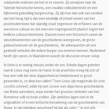
voldoende redenen om het in te voeren. Zij verwijzen naar de
falende historische kennis, een zwakke volksidentiteit en een
bijhorend gebrekkig burgerschap. Zij zijn hoe dan ook van oordeel
dat het hoog tijd is dat men eindelijk afscheid neemt van het
postmodernisme dat vijandig staat tegenover de erflaters van de
westerse cultuur en dat men een tegengewicht plaatst tegen het
heilloze cultuurrelativisme. Daarom moet een historisch canon de
sleutelmomenten van de geschiedenis weergeven, de grote
gebeurtenissen uit de geschiedenis, de ankerpunten uit ons
gedeeld verleden die iedere burger zou moeten kennen. Nederland
heeft zijn canon, in Vlaanderen woedt de discussie erover volop.
In feite is er weinig nieuws onder de zon. Enkele dagen geleden
nam ik Livius nog eens ter hand. In de praefatio vroeg hij zich af
hoe een volk dat door dapperheid en heldenmoed zo groot
geworden is, zo diep kon vallen? Toen Livius zijn magistrale
Ab urbe
condita
schreef, wilde hij niet zozeer een objectieve geschiedenis
van Rome aanreiken, maar eerder het grootse verleden van het
Romeinse volk te boek stellen. Zijn ambities lagen niet in de
originaliteit of in een kritische benadering van de geschiedenis van
Rome. In zijn inleiding omschreef hij dat als volgt: “
Je ziet alle