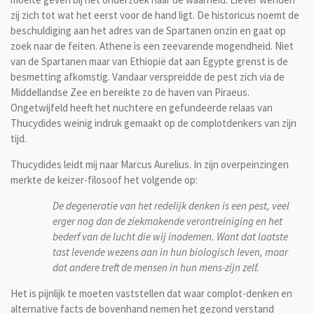
zij zich tot wat het eerst voor de hand ligt. De historicus noemt de
beschuldiging aan het adres van de Spartanen onzin en gaat op
zoek naar de feiten. Athene is een zeevarende mogendheid. Niet
van de Spartanen maar van Ethiopië dat aan Egypte grenst is de
besmetting afkomstig. Vandaar verspreidde de pest zich via de
Middellandse Zee en bereikte zo de haven van Piraeus.
Ongetwijfeld heeft het nuchtere en gefundeerde relaas van
Thucydides weinig indruk gemaakt op de complotdenkers van zijn
tijd.
Thucydides leidt mij naar Marcus Aurelius. In zijn overpeinzingen
merkte de keizer-filosoof het volgende op:
De degeneratie van het redelijk denken is een pest, veel
erger nog dan de ziekmakende verontreiniging en het
bederf van de lucht die wij inademen. Want dat laatste
tast levende wezens aan in hun biologisch leven, maar
dat andere treft de mensen in hun mens-zijn zelf.
Het is pijnlijk te moeten vaststellen dat waar complot-denken en
alternative facts de bovenhand nemen het gezond verstand