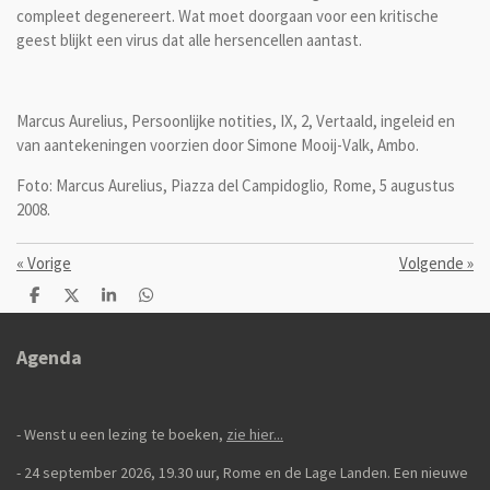
compleet degenereert. Wat moet doorgaan voor een kritische
geest blijkt een virus dat alle hersencellen aantast.
Marcus Aurelius, Persoonlijke notities, IX, 2, Vertaald, ingeleid en
van aantekeningen voorzien door Simone Mooij-Valk, Ambo.
Foto: Marcus Aurelius,
Piazza del
Campidoglio
,
Rome, 5 augustus
2008.
«
Vorige
Volgende
»
D
D
S
D
e
e
h
e
l
e
a
l
e
l
r
e
Agenda
n
e
n
- Wenst u een lezing te boeken,
zie hier...
- 24 september 2026, 19.30 uur, Rome en de Lage Landen. Een nieuwe