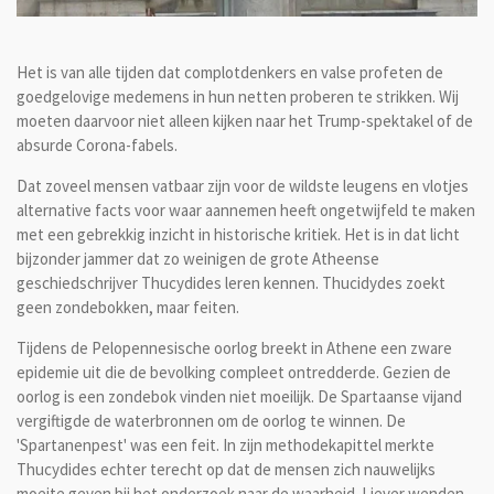
Het is van alle tijden dat complotdenkers en valse profeten de
goedgelovige medemens in hun netten proberen te strikken. Wij
moeten daarvoor niet alleen kijken naar het Trump-spektakel of de
absurde Corona-fabels.
Dat zoveel mensen vatbaar zijn voor de wildste leugens en vlotjes
alternative facts voor waar aannemen heeft ongetwijfeld te maken
met een gebrekkig inzicht in historische kritiek. Het is in dat licht
bijzonder jammer dat zo weinigen de grote Atheense
geschiedschrijver Thucydides leren kennen. Thucidydes zoekt
geen zondebokken, maar feiten.
Tijdens de Pelopennesische oorlog breekt in Athene een zware
epidemie uit die de bevolking compleet ontredderde. Gezien de
oorlog is een zondebok vinden niet moeilijk. De Spartaanse vijand
vergiftigde de waterbronnen om de oorlog te winnen. De
'Spartanenpest' was een feit. In zijn methodekapittel merkte
Thucydides echter terecht op dat de mensen zich nauwelijks
moeite geven bij het onderzoek naar de waarheid. Liever wenden