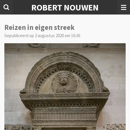
ROBERT NOUWEN
Ga
direct
naar
de
Reizen in eigen streek
hoofdinhoud
Gepubliceerd op 2 augustus 2020 om 16:36