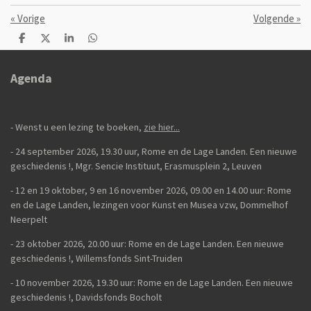
«
Vorige
Volgende
»
D
D
S
D
e
e
h
e
l
e
a
l
e
l
r
e
Agenda
n
e
n
- Wenst u een lezing te boeken,
zie hier...
- 24 september 2026, 19.30 uur, Rome en de Lage Landen. Een nieuwe
geschiedenis
!,
Mgr. Sencie Instituut, Erasmusplein 2, Leuven
-
12 en 19 oktober, 9 en 16 november 2026, 09.00 en 14.00 uur: Rome
en de Lage Landen, lezingen voor Kunst en Musea vzw, Dommelhof
Neerpelt
- 23 oktober 2026, 20.00 uur: Rome en de Lage Landen. Een nieuwe
geschiedenis
!, Willemsfonds Sint-Truiden
- 10 november 2026, 19.30 uur: Rome en de Lage Landen. Een nieuwe
geschiedenis !, Davidsfonds Bocholt