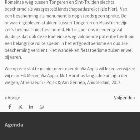
Romeinse weg tussen Tongeren en Sint-Truiden slechts
beschermd als vastgesteld landschapsatlasrelict (
zie hier
). Van
een bescherming als monument is nog steeds geen sprake. De
bewaard gebleven stukken tussen Tongeren en Maastricht zijn
zelfs helemaal niet beschermd. Het is voor ons in ieder geval
duidelijk dat ook deze Romeinse weg voldoende potentie heeft om
een belangrijke rol te spelen in het erfgoedtoerisme en dus alle
bescherming verdient. Het wandel- en fietstoerisme zullen er wel
bij varen.
Wie op een vlotte manier meer over de Via Appia wil lezen verwijzen
wij naar Fik Meijer, Via Appia. Met Horatius langs de koningin der
wegen, Athenaeum - Polak & Van Gennep, Amsterdam, 2017.
«
Vorige
Volgende
»
D
D
S
D
e
e
h
e
l
e
a
l
e
l
r
e
Agenda
n
e
n