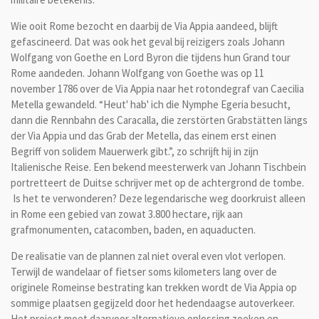
Wie ooit Rome bezocht en daarbij de Via Appia aandeed, blijft
gefascineerd. Dat was ook het geval bij reizigers zoals Johann
Wolfgang von Goethe en Lord Byron die tijdens hun Grand tour
Rome aandeden. Johann Wolfgang von Goethe was op 11
november 1786 over de Via Appia naar het rotondegraf van Caecilia
Metella gewandeld. “Heut' hab' ich die Nymphe Egeria besucht,
dann die Rennbahn des Caracalla, die zerstörten Grabstätten längs
der Via Appia und das Grab der Metella, das einem erst einen
Begriff von solidem Mauerwerk gibt.”, zo schrijft hij in zijn
Italienische Reise. Een bekend meesterwerk van Johann Tischbein
portretteert de Duitse schrijver met op de achtergrond de tombe.
Is het te verwonderen? Deze legendarische weg doorkruist alleen
in Rome een gebied van zowat 3.800 hectare, rijk aan
grafmonumenten, catacomben, baden, en aquaducten.
De realisatie van de plannen zal niet overal even vlot verlopen.
Terwijl de wandelaar of fietser soms kilometers lang over de
originele Romeinse bestrating kan trekken wordt de Via Appia op
sommige plaatsen gegijzeld door het hedendaagse autoverkeer.
Het project moet daarvoor alternatieve oplossing zoeken en