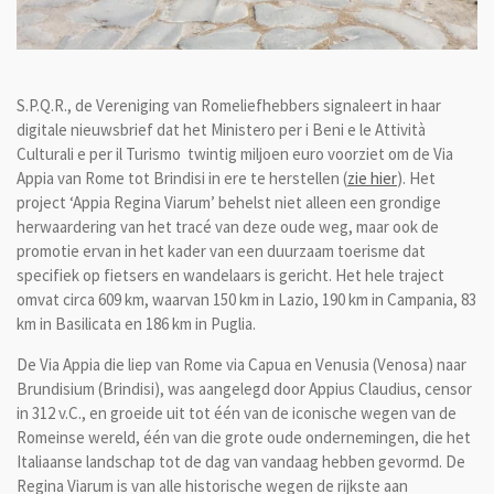
S.P.Q.R., de Vereniging van Romeliefhebbers signaleert in haar
digitale nieuwsbrief dat het Ministero per i Beni e le Attività
Culturali e per il Turismo twintig miljoen euro voorziet om de Via
Appia van Rome tot Brindisi in ere te herstellen (
zie hier
). Het
project ‘Appia Regina Viarum’ behelst niet alleen een grondige
herwaardering van het tracé van deze oude weg, maar ook de
promotie ervan in het kader van een duurzaam toerisme dat
specifiek op fietsers en wandelaars is gericht. Het hele traject
omvat circa 609 km, waarvan 150 km in Lazio, 190 km in Campania, 83
km in Basilicata en 186 km in Puglia.
De Via Appia die liep van Rome via Capua en Venusia (Venosa) naar
Brundisium (Brindisi), was aangelegd door Appius Claudius, censor
in 312 v.C., en groeide uit tot één van de iconische wegen van de
Romeinse wereld, één van die grote oude ondernemingen, die het
Italiaanse landschap tot de dag van vandaag hebben gevormd. De
Regina Viarum is van alle historische wegen de rijkste aan