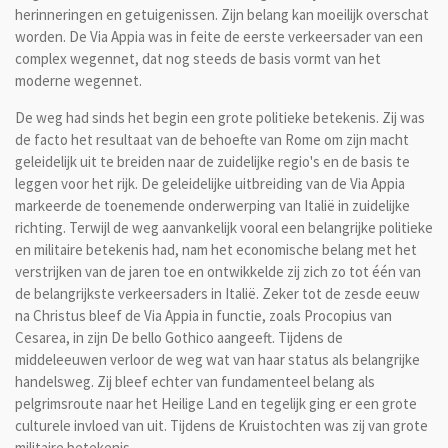
herinneringen en getuigenissen. Zijn belang kan moeilijk overschat
worden. De Via Appia was in feite de eerste verkeersader van een
complex wegennet, dat nog steeds de basis vormt van het
moderne wegennet.
De weg had sinds het begin een grote politieke betekenis. Zij was
de facto het resultaat van de behoefte van Rome om zijn macht
geleidelijk uit te breiden naar de zuidelijke regio's en de basis te
leggen voor het rijk. De geleidelijke uitbreiding van de Via Appia
markeerde de toenemende onderwerping van Italië in zuidelijke
richting. Terwijl de weg aanvankelijk vooral een belangrijke politieke
en militaire betekenis had, nam het economische belang met het
verstrijken van de jaren toe en ontwikkelde zij zich zo tot één van
de belangrijkste verkeersaders in Italië. Zeker tot de zesde eeuw
na Christus bleef de Via Appia in functie, zoals Procopius van
Cesarea, in zijn De bello Gothico aangeeft. Tijdens de
middeleeuwen verloor de weg wat van haar status als belangrijke
handelsweg. Zij bleef echter van fundamenteel belang als
pelgrimsroute naar het Heilige Land en tegelijk ging er een grote
culturele invloed van uit. Tijdens de Kruistochten was zij van grote
militaire betekenis.