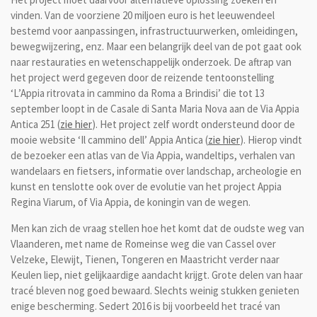
vinden. Van de voorziene 20 miljoen euro is het leeuwendeel
bestemd voor aanpassingen, infrastructuurwerken, omleidingen,
bewegwijzering, enz. Maar een belangrijk deel van de pot gaat ook
naar restauraties en wetenschappelijk onderzoek. De aftrap van
het project werd gegeven door de reizende tentoonstelling
‘L’Appia ritrovata in cammino da Roma a Brindisi’ die tot 13
september loopt in de Casale di Santa Maria Nova aan de Via Appia
Antica 251 (
zie hier
). Het project zelf wordt ondersteund door de
mooie website ‘Il cammino dell’ Appia Antica (
zie hier
). Hierop vindt
de bezoeker een atlas van de Via Appia, wandeltips, verhalen van
wandelaars en fietsers, informatie over landschap, archeologie en
kunst en tenslotte ook over de evolutie van het project Appia
Regina Viarum, of Via Appia, de koningin van de wegen.
Men kan zich de vraag stellen hoe het komt dat de oudste weg van
Vlaanderen, met name de Romeinse weg die van Cassel over
Velzeke, Elewijt, Tienen, Tongeren en Maastricht verder naar
Keulen liep, niet gelijkaardige aandacht krijgt. Grote delen van haar
tracé bleven nog goed bewaard. Slechts weinig stukken genieten
enige bescherming. Sedert 2016 is bij voorbeeld het tracé van