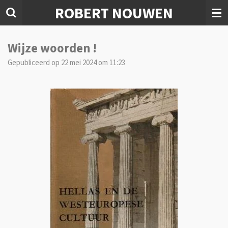
ROBERT NOUWEN
Ga
direct
naar
de
Wijze woorden !
hoofdinhoud
Gepubliceerd op 22 mei 2024 om 11:23