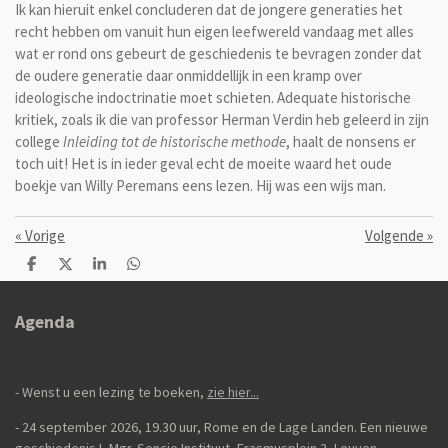
Ik kan hieruit enkel concluderen dat de jongere generaties het
recht hebben om vanuit hun eigen leefwereld vandaag met alles
wat er rond ons gebeurt de geschiedenis te bevragen zonder dat
de oudere generatie daar onmiddellijk in een kramp over
ideologische indoctrinatie moet schieten. Adequate historische
kritiek, zoals ik die van professor Herman Verdin heb geleerd in zijn
college
Inleiding tot de historische methode
, haalt de nonsens er
toch uit! Het is in ieder geval echt de moeite waard het oude
boekje van Willy Peremans eens lezen. Hij was een wijs man.
«
Vorige
Volgende
»
D
D
S
D
e
e
h
e
l
e
a
l
e
l
r
e
Agenda
n
e
n
- Wenst u een lezing te boeken,
zie hier...
- 24 september 2026, 19.30 uur, Rome en de Lage Landen. Een nieuwe
geschiedenis
!,
Mgr. Sencie Instituut, Erasmusplein 2, Leuven