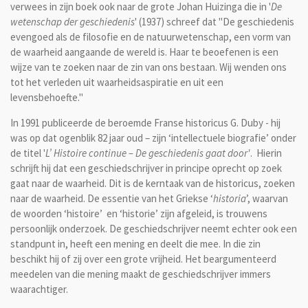
verwees in zijn boek ook naar de grote Johan Huizinga die in '
De
wetenschap der geschiedenis
' (1937) schreef dat "De geschiedenis
evengoed als de filosofie en de natuurwetenschap, een vorm van
de waarheid aangaande de wereld is. Haar te beoefenen is een
wijze van te zoeken naar de zin van ons bestaan. Wij wenden ons
tot het verleden uit waarheidsaspiratie en uit een
levensbehoefte."
In 1991 publiceerde de beroemde Franse historicus G. Duby - hij
was op dat ogenblik 82 jaar oud – zijn ‘intellectuele biografie’ onder
de titel '
L’ Histoire continue – De geschiedenis gaat door'
. Hierin
schrijft hij dat een geschiedschrijver in principe oprecht op zoek
gaat naar de waarheid. Dit is de kerntaak van de historicus, zoeken
naar de waarheid. De essentie van het Griekse ‘
historia
’, waarvan
de woorden ‘histoire’ en ‘historie’ zijn afgeleid, is trouwens
persoonlijk onderzoek. De geschiedschrijver neemt echter ook een
standpunt in, heeft een mening en deelt die mee. In die zin
beschikt hij of zij over een grote vrijheid. Het beargumenteerd
meedelen van die mening maakt
de geschiedschrijver immers
waarachtiger.