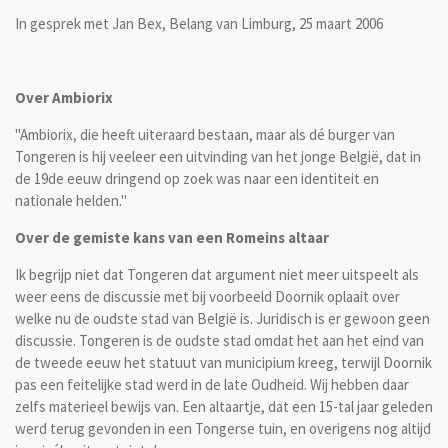
In gesprek met Jan Bex, Belang van Limburg, 25 maart 2006
Over Ambiorix
"Ambiorix, die heeft uiteraard bestaan, maar als dé burger van
Tongeren is hij veeleer een uitvinding van het jonge België, dat in
de 19de eeuw dringend op zoek was naar een identiteit en
nationale helden."
Over de gemiste kans van een Romeins altaar
Ik begrijp niet dat Tongeren dat argument niet meer uitspeelt als
weer eens de discussie met bij voorbeeld Doornik oplaait over
welke nu de oudste stad van België is. Juridisch is er gewoon geen
discussie. Tongeren is de oudste stad omdat het aan het eind van
de tweede eeuw het statuut van municipium kreeg, terwijl Doornik
pas een feitelijke stad werd in de late Oudheid. Wij hebben daar
zelfs materieel bewijs van. Een altaartje, dat een 15-tal jaar geleden
werd terug gevonden in een Tongerse tuin, en overigens nog altijd