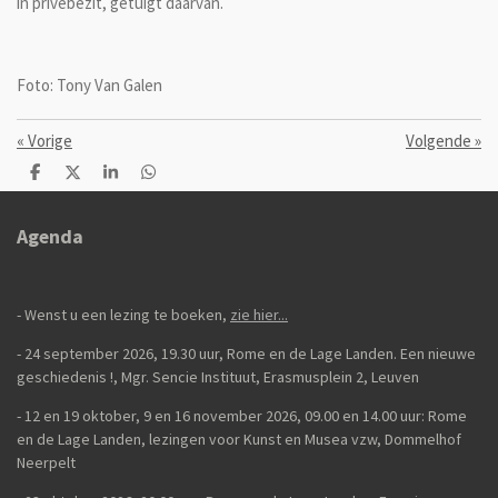
in privébezit, getuigt daarvan.
Foto: Tony Van Galen
«
Vorige
Volgende
»
D
D
S
D
e
e
h
e
l
e
a
l
e
l
r
e
Agenda
n
e
n
- Wenst u een lezing te boeken,
zie hier...
- 24 september 2026, 19.30 uur, Rome en de Lage Landen. Een nieuwe
geschiedenis
!,
Mgr. Sencie Instituut, Erasmusplein 2, Leuven
-
12 en 19 oktober, 9 en 16 november 2026, 09.00 en 14.00 uur: Rome
en de Lage Landen, lezingen voor Kunst en Musea vzw, Dommelhof
Neerpelt