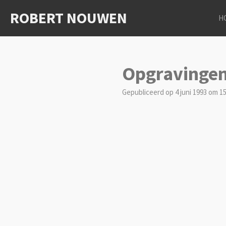
Ga
ROBERT NOUWEN
H
direct
naar
de
hoofdinhoud
Opgravingen
Gepubliceerd op 4 juni 1993 om 15