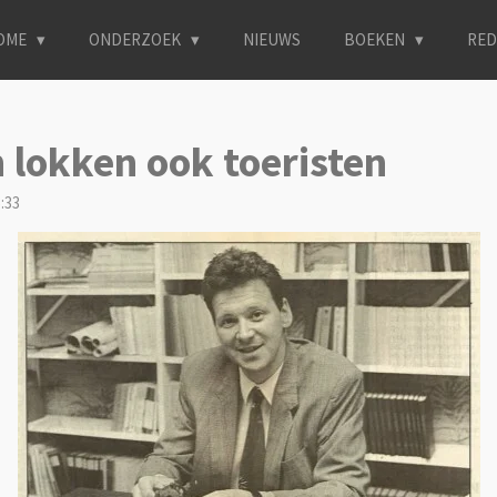
OME
ONDERZOEK
NIEUWS
BOEKEN
RED
 lokken ook toeristen
:33