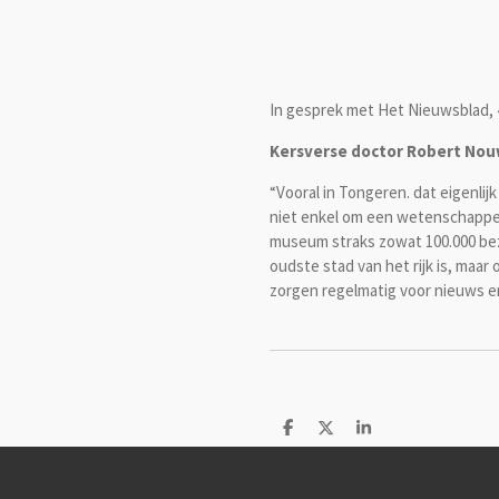
In gesprek met Het Nieuwsblad, 4
Kersverse doctor Robert Nou
“Vooral in Tongeren. dat eigenlij
niet enkel om een wetenschappel
museum straks zowat 100.000 bezo
oudste stad van het rijk is, maar
zorgen regelmatig voor nieuws e
D
D
S
e
e
h
l
e
a
e
l
r