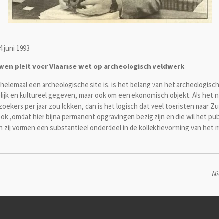
 juni 1993
wen pleit voor Vlaamse wet op archeologisch veldwerk
k helemaal een archeologische site is, is het belang van het archeologisc
ijk en kultureel gegeven, maar ook om een ekonomisch objekt. Als het n
ekers per jaar zou lokken, dan is het logisch dat veel toeristen naar 
 ook ,omdat hier bijna permanent opgravingen bezig zijn en die wil het pu
n zij vormen een substantieel onderdeel in de kollektievorming van het
Ni