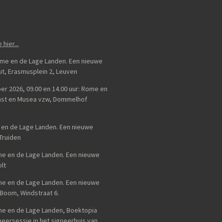
e hier...
Rome en de Lage Landen. Een nieuwe
uut, Erasmusplein 2, Leuven
er 2026, 09.00 en 14.00 uur: Rome en
unst en Musea vzw, Dommelhof
e en de Lage Landen. Een nieuwe
-Truiden
ome en de Lage Landen. Een nieuwe
lt
ome en de Lage Landen. Een nieuwe
 Boom, Windstraat 6.
ome en de Lage Landen, Boektopia
eersessie in het signeerhuis van