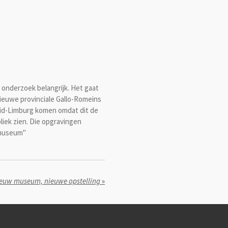
h onderzoek belangrijk. Het gaat
ieuwe provinciale Gallo-Romeins
Zuid-Limburg komen omdat dit de
bliek zien. Die opgravingen
 museum"
euw museum, nieuwe opstelling
»