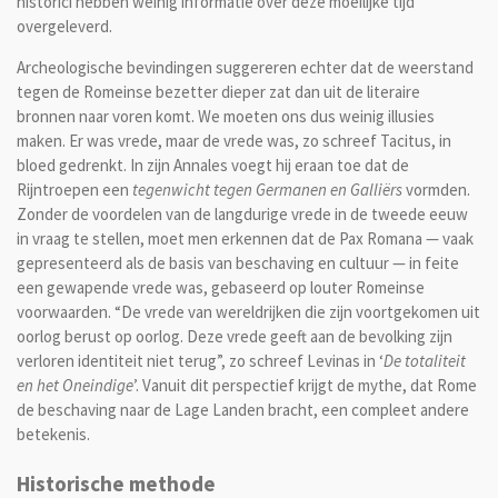
historici hebben weinig informatie over deze moeilijke tijd
overgeleverd.
Archeologische bevindingen suggereren echter dat de weerstand
tegen de Romeinse bezetter dieper zat dan uit de literaire
bronnen naar voren komt. We moeten ons dus weinig illusies
maken. Er was vrede, maar de vrede was, zo schreef Tacitus, in
bloed gedrenkt. In zijn Annales voegt hij eraan toe dat de
Rijntroepen een
tegenwicht tegen Germanen en Galliërs
vormden.
Zonder de voordelen van de langdurige vrede in de tweede eeuw
in vraag te stellen, moet men erkennen dat de Pax Romana — vaak
gepresenteerd als de basis van beschaving en cultuur — in feite
een gewapende vrede was, gebaseerd op louter Romeinse
voorwaarden. “De vrede van wereldrijken die zijn voortgekomen uit
oorlog berust op oorlog. Deze vrede geeft aan de bevolking zijn
verloren identiteit niet terug”, zo schreef Levinas in ‘
De totaliteit
en het Oneindige
’. Vanuit dit perspectief krijgt de mythe, dat Rome
de beschaving naar de Lage Landen bracht, een compleet andere
betekenis.
Historische methode