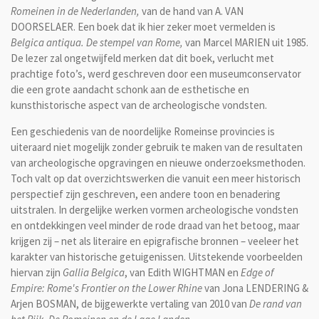
Romeinen in de Nederlan­den,
van de hand van A. VAN
DOORSELAER. Een boek dat ik hier zeker moet vermelden is
Belgica antiqua. De stempel van Rome,
van Marcel MARIEN uit 1985.
De lezer zal ongetwijfeld merken dat dit boek, verlucht met
prachtige foto’s, werd geschreven door een museumconservator
die een grote aandacht schonk aan de esthetische en
kunsthistorische aspect van de archeologische vondsten.
Een geschiedenis van de noordelijke Romeinse provincies is
uiteraard niet mogelijk zonder gebruik te maken van de resultaten
van archeologische opgravingen en nieuwe onderzoeksmethoden.
Toch valt op dat overzichtswerken die vanuit een meer historisch
perspectief zijn geschreven, een andere toon en benadering
uitstralen. In dergelijke werken vormen archeologische vondsten
en ontdekkingen veel minder de rode draad van het betoog, maar
krijgen zij – net als literaire en epigrafische bronnen – veeleer het
karakter van historische getuigenissen. Uitstekende voorbeelden
hiervan zijn
Gallia Belgica
, van Edith WIGHTMAN en
Edge of
Empire: Rome's Frontier on the Lower Rhine
van Jona LENDERING &
Arjen BOSMAN, de bijgewerkte vertaling van 2010 van
De rand van