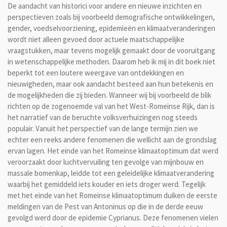
De aandacht van historici voor andere en nieuwe inzichten en
perspectieven zoals bij voorbeeld demografische ontwikkelingen,
gender, voedselvoorziening, epidemieën en klimaatveranderingen
wordt niet alleen gevoed door actuele maatschappelijke
vraagstukken, maar tevens mogelijk gemaakt door de vooruitgang
in wetenschappelijke methoden. Daarom heb ik mij in dit boek niet
beperkt tot een loutere weergave van ontdekkingen en
nieuwigheden, maar ook aandacht besteed aan hun betekenis en
de mogelijkheden die zij bieden. Wanneer wij bij voorbeeld de blik
richten op de zogenoemde val van het West-Romeinse Rijk, dan is
het narratief van de beruchte volksverhuizingen nog steeds
populair. Vanuit het perspectief van de lange termijn zien we
echter een reeks andere fenomenen die wellicht aan de grondslag
ervan lagen. Het einde van het Romeinse klimaatoptimum dat werd
veroorzaakt door luchtvervuiling ten gevolge van mijnbouw en
massale bomenkap, leidde tot een geleidelijke klimaatverandering
waarbij het gemiddeld iets kouder en iets droger werd. Tegelijk
met het einde van het Romeinse klimaatoptimum duiken de eerste
meldingen van de Pest van Antoninus op die in de derde eeuw
gevolgd werd door de epidemie Cyprianus. Deze fenomenen vielen