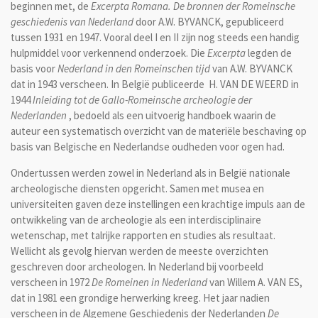
beginnen met, de
Excerpta Romana
. De bronnen der Romeinsche
geschiedenis van Nederland
door A.W. BYVANCK,
gepubliceerd
tussen
1931 en 1947. Vooral deel I en II zijn nog steeds een handig
hulpmiddel voor verkennend onderzoek. Die
Excerpta
legden de
basis voor
Nederland in den Romeinschen tijd
van A.W. BYVANCK
dat in 1943 verscheen. In België publiceerde H. VAN DE WEERD in
1944
Inleiding tot de Gallo-Romeinsche archeologie der
Nederlanden
, bedoeld als een uitvoerig handboek waarin de
auteur een systematisch overzicht van de materiële beschaving op
basis van Belgische en Nederlandse oudheden voor ogen had.
Ondertussen werden zowel in Nederland als in België nationale
archeologische diensten opgericht. Samen met musea en
universiteiten gaven deze instellingen een krachtige impuls aan de
ontwikkeling van de archeologie als een interdisciplinaire
wetenschap, met talrijke rapporten en studies als resultaat.
Wellicht als gevolg hiervan werden de meeste overzichten
geschreven door archeologen. In Nederland bij voorbeeld
verscheen in 1972
De Romeinen in Nederland
van Willem A. VAN ES,
dat in 1981 een grondige herwerking kreeg. Het jaar nadien
verscheen in de Algemene Geschiedenis der Nederlanden
De