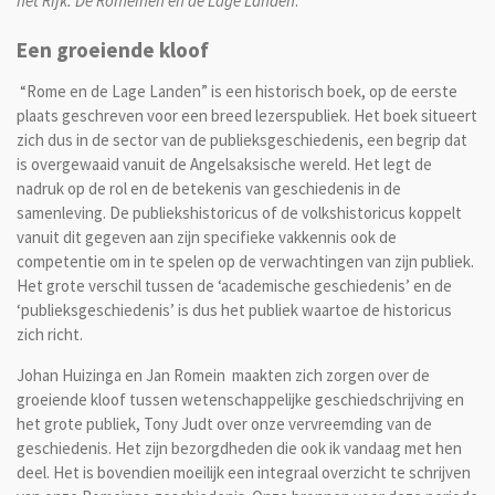
het Rijk. De Romeinen en de Lage Landen
.
Een groeiende kloof
“Rome en de Lage Landen” is een historisch boek, op de eerste
plaats geschreven voor een breed lezerspubliek. Het boek situeert
zich dus in de sector van de publieksgeschiedenis, een begrip dat
is overgewaaid vanuit de Angelsaksische wereld. Het legt de
nadruk op de rol en de betekenis van geschiedenis in de
samenleving. De publiekshistoricus of de volkshistoricus koppelt
vanuit dit gegeven aan zijn specifieke vakkennis ook de
competentie om in te spelen op de verwachtingen van zijn publiek.
Het grote verschil tussen de ‘academische geschiedenis’ en de
‘publieksgeschiedenis’ is dus het publiek waartoe de historicus
zich richt.
Johan Huizinga en Jan Romein maakten zich zorgen over de
groeiende kloof tussen wetenschappelijke geschiedschrijving en
het grote publiek, Tony Judt over
onze vervreemding van de
geschiedenis
. Het zijn bezorgdheden die ook ik vandaag met hen
deel. Het is bovendien moeilijk een integraal overzicht te schrijven