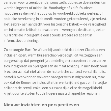
verleden voor uiteenlopende, soms zelfs dubieuze doeleinden kan
worden ingezet of misbruikt. Voorbarige of zelfs foutieve
hypotheses die met het oog op bij voorbeeld publiekswerking of
politieke berekening in de media worden geformuleerd, zijn nefast.
Het gebrek aan aandacht voor historische kritiek — de vaardigheid
om informatie kritisch te evalueren — verergert de situatie, zeker
nu artificiële intelligentie een steeds grotere rol speelt in
informatievoorziening.
Zo betoogde Bart De Wever bij voorbeeld dat keizer Claudius een
inclusief, open, warm burgerschap verdedigt, dit wil zeggen een
burgerschap dat peregrini (vreemdelingen) accepteert in zo ver ze
zich integreren en bijdragen aan de maatschappij. In mijn boek toon
ik echter aan dat niet alleen de historische context verschillend is,
namelijk overwonnen volkeren vroeger versus migranten nu, maar
ook dat de Romeinse inclusiviteit in werkelijkheid gaat om feitelijke
collaboratie terwijl enkel een puissant rijke elite de mogelijkheid
krijgt door te stoten tot de hogere maatschappelijke regionen.
Nieuwe inzichten en perspectieven