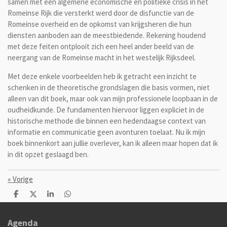
samen met een algemene economische en politieke crisis in het
Romeinse Rijk die versterkt werd door de disfunctie van de
Romeinse overheid en de opkomst van krijgsheren die hun
diensten aanboden aan de meestbiedende. Rekening houdend
met deze feiten ontplooit zich een heel ander beeld van de
neergang van de Romeinse macht in het westelijk Rijksdeel.
Met deze enkele voorbeelden heb ik getracht een inzicht te
schenken in de theoretische grondslagen die basis vormen, niet
alleen van dit boek, maar ook van mijn professionele loopbaan in de
oudheidkunde. De fundamenten hiervoor liggen expliciet in de
historische methode die binnen een hedendaagse context van
informatie en communicatie geen avonturen toelaat. Nu ik mijn
boek binnenkort aan jullie overlever, kan ik alleen maar hopen dat ik
in dit opzet geslaagd ben.
«
Vorige
D
D
S
D
e
e
h
e
l
e
a
l
e
l
r
e
Agenda