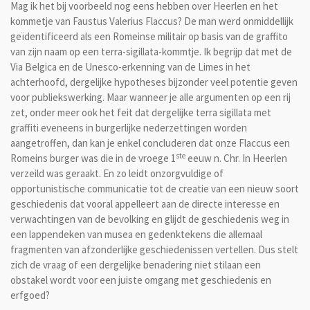
Mag ik het bij voorbeeld nog eens hebben over Heerlen en het
kommetje van
Faustus Valerius Flaccus? De man werd onmiddellijk
geïdentificeerd als een Romeinse militair op basis van de graffito
van zijn naam op een terra-sigillata-kommtje. Ik begrijp dat met de
Via Belgica en de Unesco-erkenning van de Limes in het
achterhoofd, dergelijke hypotheses bijzonder veel potentie geven
voor publiekswerking. Maar wanneer je alle argumenten op een rij
zet, onder meer ook het feit dat dergelijke terra sigillata met
graffiti eveneens in burgerlijke nederzettingen worden
aangetroffen, dan kan je enkel concluderen dat onze Flaccus een
ste
Romeins burger was die in de vroege 1
eeuw n. Chr. In Heerlen
verzeild was geraakt. En zo leidt onzorgvuldige of
opportunistische communicatie tot de creatie van een nieuw soort
geschiedenis dat vooral appelleert aan de directe interesse en
verwachtingen van de bevolking en glijdt de geschiedenis weg in
een lappendeken van musea en gedenktekens die allemaal
fragmenten van afzonderlijke geschiedenissen vertellen.
Dus stelt
zich de vraag of een dergelijke benadering niet stilaan een
obstakel wordt voor een juiste omgang met geschiedenis en
erfgoed?