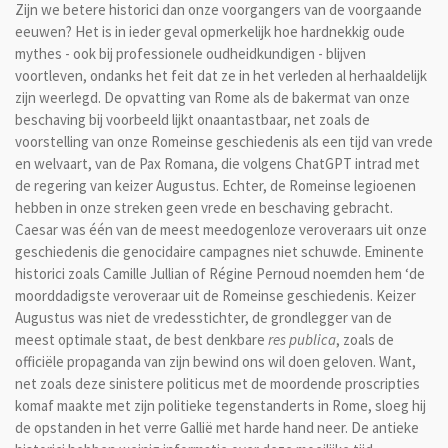
Zijn we betere historici dan onze voorgangers van de voorgaande
eeuwen? Het is in ieder geval opmerkelijk hoe hardnekkig oude
mythes - ook bij professionele oudheidkundigen - blijven
voortleven, ondanks het feit dat ze in het verleden al herhaaldelijk
zijn weerlegd. De opvatting van Rome als de bakermat van onze
beschaving bij voorbeeld lijkt onaantastbaar, net zoals de
voorstelling van onze Romeinse geschiedenis als een tijd van vrede
en welvaart, van de Pax Romana, die volgens ChatGPT intrad met
de regering van keizer Augustus. Echter, de Romeinse legioenen
hebben in onze streken geen vrede en beschaving gebracht.
Caesar was één van de meest meedogenloze veroveraars uit onze
geschiedenis die genocidaire campagnes niet schuwde. Eminente
historici zoals Camille Jullian of Régine Pernoud noemden hem ‘de
moorddadigste veroveraar uit de Romeinse geschiedenis. Keizer
Augustus was niet de vredesstichter, de grondlegger van de
meest optimale staat, de best denkbare
res publica
, zoals de
officiële propaganda van zijn bewind ons wil doen geloven. Want,
net zoals deze sinistere politicus met de moordende proscripties
komaf maakte met zijn politieke tegenstanderts in Rome, sloeg hij
de opstanden in het verre Gallië met harde hand neer. De antieke