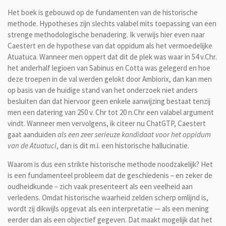
Het boek is gebouwd op de fundamenten van de historische
methode.
Hypotheses zijn slechts valabel mits toepassing van een
strenge methodologische benadering. Ik verwijs hier even naar
Caestert en de hypothese van dat oppidum als het vermoedelijke
Atuatuca.
Wanneer men oppert dat dit de plek was waar in 54 v.Chr.
het anderhalf legioen van Sabinus en Cotta was gelegerd en hoe
deze troepen in de val werden gelokt door Ambiorix, dan kan men
op basis van de huidige stand van het onderzoek niet anders
besluiten dan dat hiervoor geen enkele aanwijzing bestaat tenzij
men een datering van 250 v. Chr tot 20 n.Chr een valabel argument
vindt. Wanneer men vervolgens, ik citeer nu ChatGTP, Caestert
gaat aanduiden
als een zeer serieuze kandidaat voor het oppidum
van de Atuatuci
, dan is dit m.i. een historische hallucinatie.
Waarom is dus een strikte historische methode noodzakelijk? Het
is een fundamenteel probleem dat de geschiedenis – en zeker de
oudheidkunde – zich vaak presenteert als een veelheid aan
verledens. Omdat historische waarheid zelden scherp omlijnd is,
wordt zij dikwijls opgevat als een interpretatie — als een mening
eerder dan als een objectief gegeven. Dat maakt mogelijk dat het