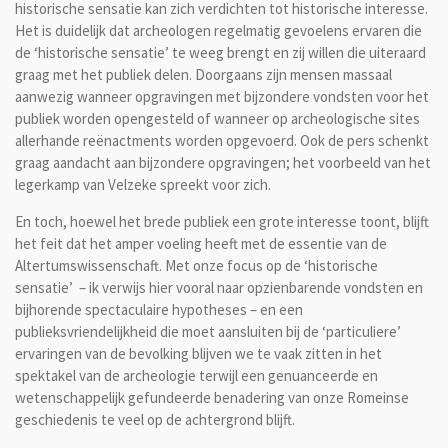
historische sensatie kan zich verdichten tot historische interesse.
Het is duidelijk dat archeologen regelmatig gevoelens ervaren die
de ‘historische sensatie’ te weeg brengt en zij willen die uiteraard
graag met het publiek delen. Doorgaans zijn mensen massaal
aanwezig wanneer opgravingen met bijzondere vondsten voor het
publiek worden opengesteld of wanneer op archeologische sites
allerhande reënactments worden opgevoerd. Ook de pers schenkt
graag aandacht aan bijzondere opgravingen; het voorbeeld van het
legerkamp van Velzeke spreekt voor zich.
En toch, hoewel het brede publiek een grote interesse toont, blijft
het feit dat het amper voeling heeft met de essentie van de
Altertumswissenschaft. Met onze focus op de ‘historische
sensatie’ – ik verwijs hier vooral naar opzienbarende vondsten en
bijhorende spectaculaire hypotheses – en een
publieksvriendelijkheid die
moet aansluiten bij de ‘particuliere’
ervaringen
van de bevolking blijven we te vaak zitten in het
spektakel van de archeologie terwijl een genuanceerde en
wetenschappelijk gefundeerde benadering van onze Romeinse
geschiedenis te veel op de achtergrond blijft.