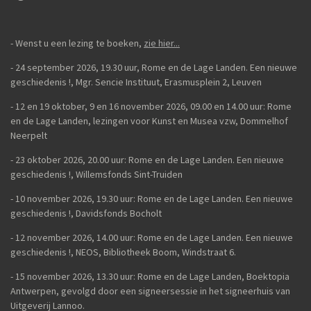
n
e
n
- Wenst u een lezing te boeken,
zie hier...
- 24 september 2026, 19.30 uur, Rome en de Lage Landen. Een nieuwe
geschiedenis
!,
Mgr. Sencie Instituut, Erasmusplein 2, Leuven
-
12 en 19 oktober, 9 en 16 november 2026, 09.00 en 14.00 uur: Rome
en de Lage Landen, lezingen voor Kunst en Musea vzw, Dommelhof
Neerpelt
- 23 oktober 2026, 20.00 uur: Rome en de Lage Landen. Een nieuwe
geschiedenis
!, Willemsfonds Sint-Truiden
- 10 november 2026, 19.30 uur: Rome en de Lage Landen. Een nieuwe
geschiedenis !, Davidsfonds Bocholt
- 12 november 2026, 14.00 uur: Rome en de Lage Landen. Een nieuwe
geschiedenis !, NEOS, Bibliotheek Boom, Windstraat 6.
- 15 november 2026, 13.30 uur: Rome en de Lage Landen, Boektopia
Antwerpen, gevolgd door een signeersessie in het signeerhuis van
Uitgeverij Lannoo.