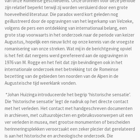
van onze Romeinse geschiedenis. Onze bronnen voor deze periode
zijn relatief beperkt terwijl zij worden versluierd door een grote
hoeveelheid literatuur. Die paradox werd kort geleden nog
geïllustreerd door de opgravingen van het legerkamp van Velzeke,
volgens de pers een ontdekking van internationaal belang, een
grote stap voorwaarts in het onderzoek naar de periode van keizer
Augustus, hopelijk een nieuw licht op onze kennis van de vroegste
romanisering van onze streken. Wat mij in de berichtgeving opviel
is het feit dat nergens werd gerefereerd aan de opgravingen in
1976 van M. Rogge en het feit dat zijn bevindingen ook in het
internationale onderzoek met betrekking tot de Romeinse
bezetting van de gebieden ten noorden van de Alpen in de
Augusteïsche tijd weerklank vonden.
“Johan Huizinga introduceerde het begrip ‘historische sensatie’.
Die ‘historische sensatie’ legt de nadruk op het directe contact
met het verleden. Het contact met handgeschreven documenten
in archieven, met cultuurobjecten en gebruiksvoorwerpen uit een
ver verleden in musea, met grootse monumenten of bescheiden
herinneringsplekken veroorzaakt een zeker plezier dat gerelateerd
is aan het historische en archeologische onderzoek. Die